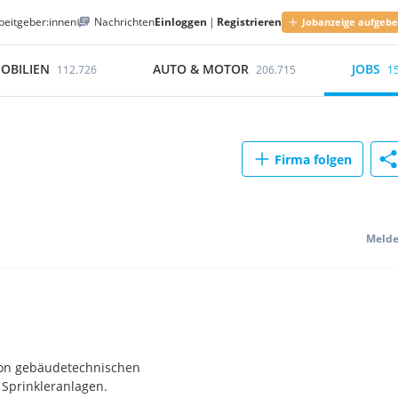
beitgeber:innen
Nachrichten
Einloggen
|
Registrieren
Jobanzeige aufgeb
OBILIEN
AUTO & MOTOR
JOBS
112.726
206.715
1
Firma folgen
Meld
von gebäudetechnischen
 Sprinkleranlagen.