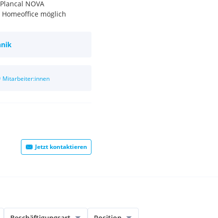
 Plancal NOVA
h Homeoffice möglich
hnik
0
Mitarbeiter:innen
Jetzt kontaktieren
Beschäftigungsart
Position