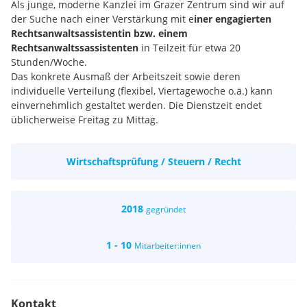
Als junge, moderne Kanzlei im Grazer Zentrum sind wir auf
der Suche nach einer Verstärkung mit e
iner engagierten
Rechtsanwaltsassistentin bzw. einem
Rechtsanwaltssassistenten
in Teilzeit für etwa 20
Stunden/Woche.
Das konkrete Ausmaß der Arbeitszeit sowie deren
individuelle Verteilung (flexibel, Viertagewoche o.ä.) kann
einvernehmlich gestaltet werden. Die Dienstzeit endet
üblicherweise Freitag zu Mittag.
Zu Ihren Aufgaben zählen insbesondere:
- administrative Tätigkeiten, Aktenführung,
Wirtschaftsprüfung / Steuern / Recht
Leistungserfassung
- Klientenbetreuung
- allgemeine Sekretariatsagenden wie Korrespondenz,
Postbearbeitung, Terminverwaltung, Telefonbetreuung
2018
gegründet
Je nach Erfahrung und Ausbildungsgrad übernehmen Sie die
eigenständige Betreibung von Kurrentien, eigenständige
1 - 10
Mitarbeiter:innen
Vorbereitung von Akten, Verträgen etc. Selbstverständlich
fördern wir unser Team aktiv beim Erwerb neuer
Qualifikationen und der Übernahme weiterer
verantwortungsvoller Tätigkeiten.
Kontakt