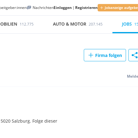
beitgeber:innen
Nachrichten
Einloggen
|
Registrieren
Jobanzeige aufgeb
OBILIEN
AUTO & MOTOR
JOBS
112.775
207.145
1
Firma folgen
Meld
5020 Salzburg. Folge dieser