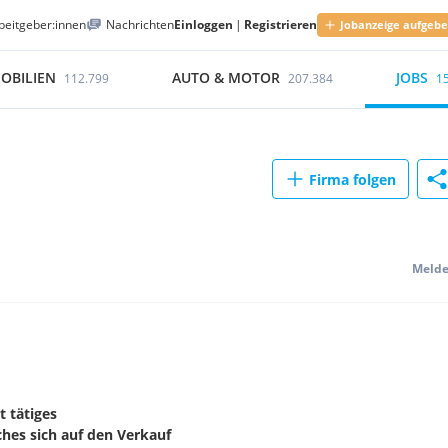
beitgeber:innen
Nachrichten
Einloggen
|
Registrieren
Jobanzeige aufgeb
OBILIEN
AUTO & MOTOR
JOBS
112.799
207.384
1
Firma folgen
Meld
t tätiges
es sich auf den Verkauf