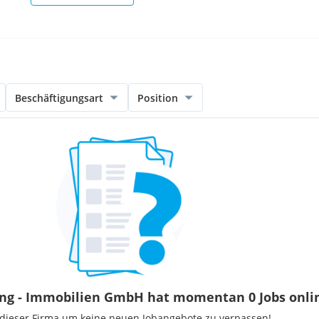
Beschäftigungsart
Position
ving - Immobilien GmbH hat momentan 0 Jobs onli
 dieser Firma um keine neuen Jobangebote zu verpassen!