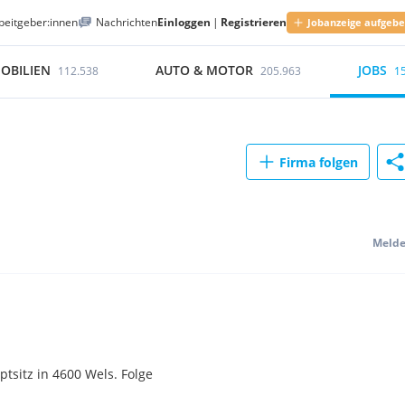
beitgeber:innen
Nachrichten
Einloggen
|
Registrieren
Jobanzeige aufgeb
OBILIEN
AUTO & MOTOR
JOBS
112.538
205.963
1
Firma folgen
Meld
sitz in 4600 Wels. Folge