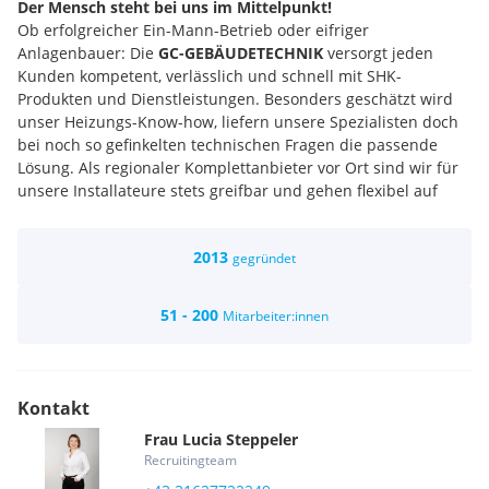
Der Mensch steht bei uns im Mittelpunkt!
Ob erfolgreicher Ein-Mann-Betrieb oder eifriger
Anlagenbauer: Die
GC-GEBÄUDETECHNIK
versorgt jeden
Kunden kompetent, verlässlich und schnell mit SHK-
Produkten und Dienstleistungen. Besonders geschätzt wird
unser Heizungs-Know-how, liefern unsere Spezialisten doch
bei noch so gefinkelten technischen Fragen die passende
Lösung. Als regionaler Komplettanbieter vor Ort sind wir für
unsere Installateure stets greifbar und gehen flexibel auf
individuelle Kundenbedürfnisse ein. Für Betreuung und
Beratung nehmen wir uns viel Zeit, denn die Zufriedenheit
2013
unserer Kunden ist unser oberstes Anliegen.
gegründet
Diese verlässliche Leistung schaffen wir nur mit unseren
engagierten Mitarbeiterinnen und Mitarbeitern!
51 - 200
Mitarbeiter:innen
Sie werden
Teil der großen GC-GEBÄUDETECHNIK Familie
.
Wir bieten einen sicheren Arbeitsplatz in einem erfolgreichen
Unternehmen für all jene, die Engagement und
Leistungsbereitschaft zeigen. Wir pflegen
Kontakt
einen
respektvollen Umgang
miteinander und sind der
Frau
Lucia
Steppeler
festen Überzeugung, dass ein
positives Arbeitsumfeld
die
Recruitingteam
Grundlage für
erfolgreiches Arbeiten
bildet. Bei uns
erwarten Sie Kolleginnen und Kollegen, die sich