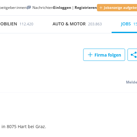
beitgeber:innen
Nachrichten
Einloggen
|
Registrieren
Jobanzeige aufgeb
OBILIEN
AUTO & MOTOR
JOBS
112.420
203.863
1
Firma folgen
Meld
in 8075 Hart bei Graz.