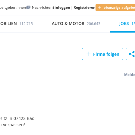
beitgeber:innen
Nachrichten
Einloggen
|
Registrieren
Jobanzeige aufgeb
OBILIEN
AUTO & MOTOR
JOBS
112.715
206.643
1
Firma folgen
Meld
itz in 07422 Bad
u verpassen!