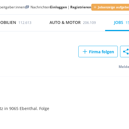
beitgeber:innen
Nachrichten
Einloggen
|
Registrieren
Jobanzeige aufgeb
OBILIEN
AUTO & MOTOR
JOBS
112.613
206.109
1
Firma folgen
Meld
 in 9065 Ebenthal. Folge