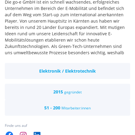
Die go-e GmbH ist ein schnell wachsendes, erfolgreiches
Unternehmen im Bereich der E-Mobilität und befindet sich
auf dem Weg vom Start-up zum international anerkannten
Player. Von unserem Hauptsitz in Kärnten aus haben wir
bereits in rund 20 Länder Europas expandiert. Mit mutigen
Ideen rund um unsere Leidenschaft für innovative E-
Mobilitätslösungen etablieren wir schon heute
Zukunftstechnologien. Als Green-Tech-Unternehmen sind
uns umweltbewusste Prozesse besonders wichtig, weshalb
wir sie in den Mittelpunkt unseres Handelns stellen. Die go-e
Mitarbeiter tragen mit ihrer Persönlichkeit zum guten
Elektronik / Elektrotechnik
Betriebsklima bei, und ihre Individualität ist eine Grundlage
für unseren gemeinsamen Erfolg.
2015
gegründet
51 - 200
Mitarbeiter:innen
Finde uns auf