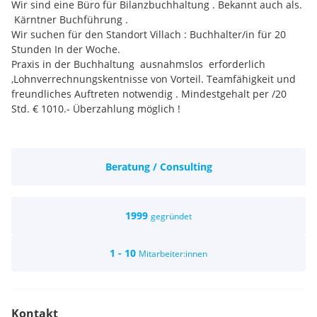
Wir sind eine Büro für Bilanzbuchhaltung . Bekannt auch als.
Kärntner Buchführung .
Wir suchen für den Standort Villach : Buchhalter/in für 20
Stunden In der Woche.
Praxis in der Buchhaltung ausnahmslos erforderlich
,Lohnverrechnungskentnisse von Vorteil. Teamfähigkeit und
freundliches Auftreten notwendig . Mindestgehalt per /20
Std. € 1010.- Überzahlung möglich !
weiters suchen wir einen Lehrling m/w Bürokaufmann .
Schulabbrecher wirtschaftlicher Schulen auch wilkommen !
Beratung / Consulting
Lehrlingsentschädigung 1. LJ = € 642,25
Schriftliche Bewerbung unter :
kbfvillach@aon.at
Frau
Wiegele
1999
gegründet
1 - 10
Mitarbeiter:innen
Kontakt