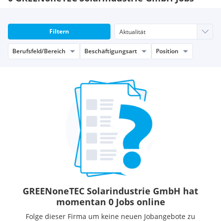
Serienfertigung garantiert gleichbleibende, erstklassige
Produktqualität mit exzellentem Lieferservice und ist auf
Ressourcenschonung und Kosteneffizienz ausgerichtet. Wir
Filtern
investieren laufend in Marktinnovationen und wachsen
gemeinsam mit unseren Kunden.
Berufsfeld/Bereich
Beschäftigungsart
Position
GREENoneTEC Solarindustrie GmbH hat
momentan 0 Jobs online
Folge dieser Firma um keine neuen Jobangebote zu