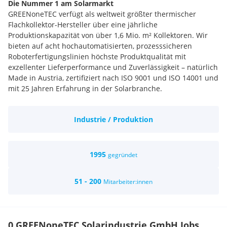
Die Nummer 1 am Solarmarkt
GREENoneTEC verfügt als weltweit größter thermischer
Flachkollektor-Hersteller über eine jährliche
Produktionskapazität von über 1,6 Mio. m² Kollektoren. Wir
bieten auf acht hochautomatisierten, prozesssicheren
Roboterfertigungslinien höchste Produktqualität mit
exzellenter Lieferperformance und Zuverlässigkeit – natürlich
Made in Austria, zertifiziert nach ISO 9001 und ISO 14001 und
mit 25 Jahren Erfahrung in der Solarbranche.
Die Nummer 1 für unsere Kunden
GREENoneTEC versteht sich als zuverlässiger und innovativer
Industrie / Produktion
Hersteller in der Solarthermie-Branche. Diese Maxime hat
uns zum weltweit führenden Spezialisten für hochwertige
thermische Solarkollektoren werden lassen. Mittlerweile sind
wir für viele Branchen und Bereiche der erste
1995
gegründet
Ansprechpartner für qualitativ hochwertige Lösungen: Wir
beliefern Heizungshersteller, solare Systemanbieter und
51 - 200
Mitarbeiter:innen
Industrie mit hochinnovativen Systemen und
Qualitätsprodukten. Wir unterstützen aber auch unsere
Kunden bei Projekten mit Energiebetrieben, öffentlichen
Einrichtungen, Planern und Projektentwicklern, sowie
0 GREENoneTEC Solarindustrie GmbH Jobs
Großhandel und Gewerbe. Unsere industrielle