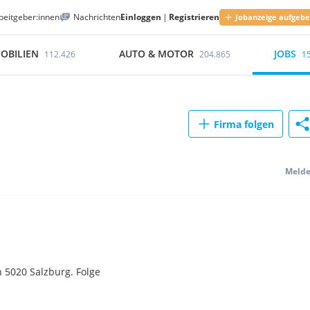
beitgeber:innen
Nachrichten
Einloggen
|
Registrieren
Jobanzeige aufgeb
OBILIEN
AUTO & MOTOR
JOBS
112.426
204.865
1
Firma folgen
Meld
 5020 Salzburg. Folge