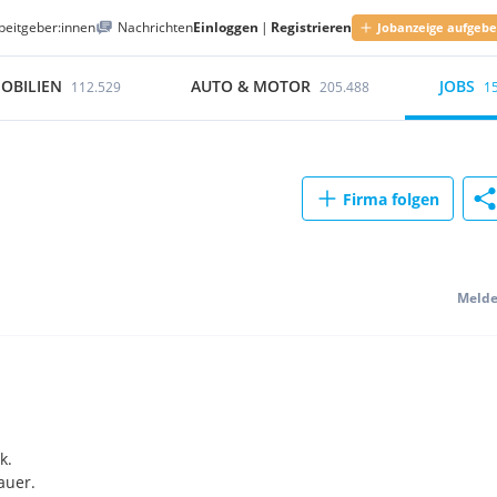
beitgeber:innen
Nachrichten
Einloggen
|
Registrieren
Jobanzeige aufgeb
OBILIEN
AUTO & MOTOR
JOBS
112.529
205.488
1
Firma folgen
Meld
k.
auer.