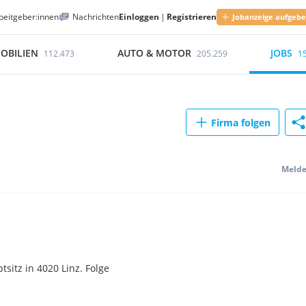
beitgeber:innen
Nachrichten
Einloggen
|
Registrieren
Jobanzeige aufgeb
OBILIEN
AUTO & MOTOR
JOBS
112.473
205.259
1
Firma folgen
Meld
itz in 4020 Linz. Folge