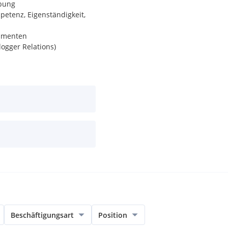
abung
etenz, Eigenständigkeit,
rumenten
ogger Relations)
, jedoch nicht
ng
Beschäftigungsart
Position