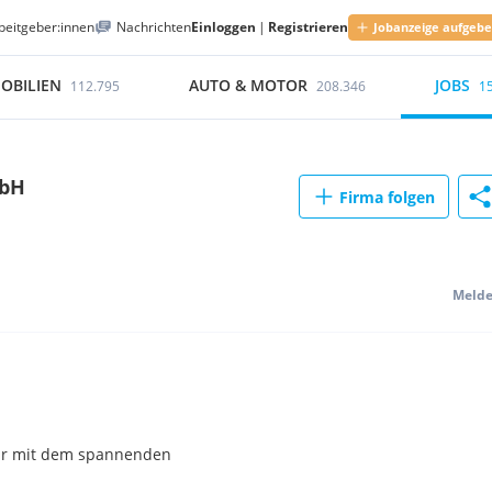
beitgeber:innen
Nachrichten
Einloggen
|
Registrieren
Jobanzeige aufgeb
OBILIEN
AUTO & MOTOR
JOBS
112.795
208.346
1
mbH
Firma folgen
Meld
ur mit dem spannenden