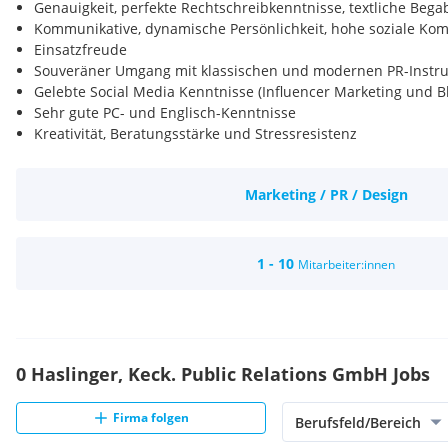
Genauigkeit, perfekte Rechtschreibkenntnisse, textliche Beg
Kommunikative, dynamische Persönlichkeit, hohe soziale Komp
Einsatzfreude
Souveräner Umgang mit klassischen und modernen PR-Inst
Gelebte Social Media Kenntnisse (Influencer Marketing und Bl
Sehr gute PC- und Englisch-Kenntnisse
Kreativität, Beratungsstärke und Stressresistenz
Zahlenverständnis
Berufserfahrung und akademischer Abschluss sind von Vorteil
Marketing / PR / Design
Voraussetzung
Ein interessantes und abwechslungsreiches Aufgabengebiet
Eigene, spannende Projekte
Ein engagiertes und offenes Team
1 - 10
Mitarbeiter:innen
Immer neue Herausforderungen
Nationale und internationale Klienten
Ein offenes Ohr für neue Ideen, kreative Inputs
Großzügiges Büro mit ausgezeichneter öffentlicher Anbindu
0 Haslinger, Keck. Public Relations GmbH Jobs
Firma folgen
Berufsfeld/Bereich