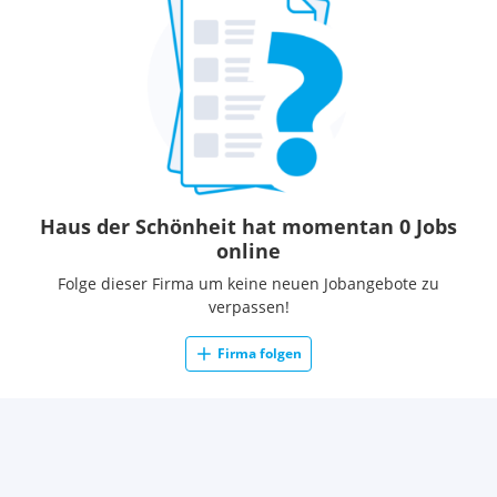
Sie möchten eine hochqualitative Ausbildung als FriseurIn,
KosmetikerIn, NageldesignerIn, FußpflegerIn genießen oder
sogar einen Doppelberuf ausüben? Dann bewerben Sie sich
und werden Sie SchönheitsexpertIn von morgen!
Haus der Schönheit hat momentan 0 Jobs
online
Folge dieser Firma um keine neuen Jobangebote zu
verpassen!
Firma folgen