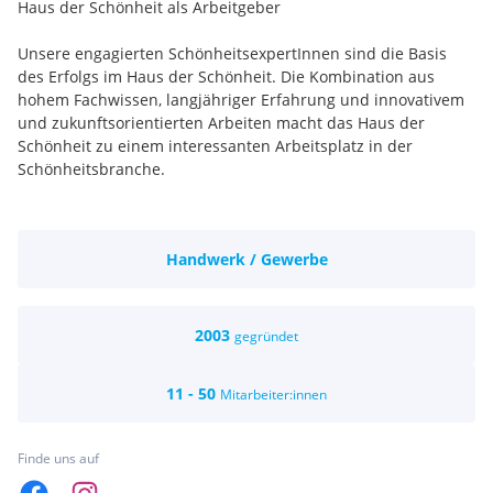
Haus der Schönheit als Arbeitgeber
Unsere engagierten SchönheitsexpertInnen sind die Basis
des Erfolgs im Haus der Schönheit. Die Kombination aus
hohem Fachwissen, langjähriger Erfahrung und innovativem
und zukunftsorientierten Arbeiten macht das Haus der
Schönheit zu einem interessanten Arbeitsplatz in der
Schönheitsbranche.
Das Schönheitsinstitut der Zukunft mit zahlreichen Benefits
Handwerk / Gewerbe
Du bist kreativ, dynamisch, aufgeschlossen und bereit, dich in
unserem Team zu bewähren? Du hast ein trendiges,
gepflegtes Auftreten und gehst mit Mitmenschen und
2003
gegründet
Kunden respektvoll um? Wenn du dazu noch handwerklich
geschickt bist und bereit bist, dein Bestes zu geben, dann
11 - 50
Mitarbeiter:innen
möchten wir dich sehr gerne kennenlernen! Schicke uns eine
aussagekräftige Bewerbung an office@haus-der-schönheit.at
und überzeuge uns von deiner Kreativität und Willenskraft!
Finde uns auf
Das Schönheitsinstitut der Zukunft mit zahlreichen Benefits