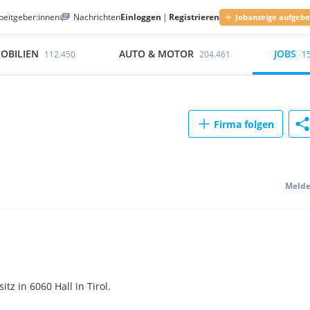
beitgeber:innen
Nachrichten
Einloggen
|
Registrieren
Jobanzeige aufgeb
OBILIEN
AUTO & MOTOR
JOBS
112.450
204.461
1
Firma folgen
Meld
 in 6060 Hall in Tirol.