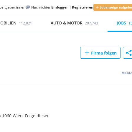
beitgeber:innen
Nachrichten
Einloggen
|
Registrieren
Jobanzeige aufgeb
OBILIEN
AUTO & MOTOR
JOBS
112.821
207.743
1
Firma folgen
Meld
 1060 Wien. Folge dieser