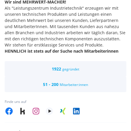
Wir sind MEHRWERT-MACHER!
Als "Leistungszentrum Industrietechnik" erzeugen wir mit
unseren technischen Produkten und Leistungen einen
deutlichen Mehrwert bei unseren Kunden, Lieferpartnern
und MitarbeiterInnen. Mit tausenden Kunden aus nahezu
allen Branchen und Industrien arbeiten wir täglich daran, Sie
mit den richtigen technischen Komponenten auszustatten.
Wir stehen für erstklassige Services und Produkte.
HENNLICH ist stets auf der Suche nach Mitarbeiterinnen
und Mitarbeiter, die über Machermentalität verfügen
und ein Gespür für andere Menschen haben!
1922
Wir halten Ausschau nach neuen Teammitgliedern in den
gegründet
unterschiedlichen Unternehmensbereichen und
Aufgabengebieten, die HENNLICH bietet: Sales, Vertrieb
51 - 200
Mitarbeiter:innen
allgemein im Innen- und Außendienst, Techniker,
kaufmännische Assistentinnen, Marketing, Buchhaltung,
Produktion & Service, IT.
Finde uns auf
Wenn Sie gerne im Team (gerne auch aus Quereinsteiger) an
innovativen Lösungen arbeiten, freuen wir uns auch über
Ihre Initiativbewerbung!
Selbstverständlich gibt es für jede offene Stelle bestimmte
Voraussetzungen und Qualifikationswünsche. Aber auch