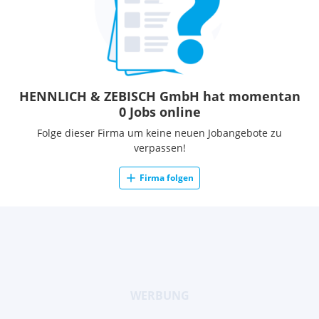
und jede/n je nach individueller Qualifikation an die richtige
Position im Unternehmen zu bringen. Zufriedenheit
schreiben wir groß: viele Benefits, von denen alle profitieren
und einen Mehrwert gewinnen, runden unser internes
Bemühen um unser wertvollstes Gut – unsere
MitarbeiterInnen – ab.
HENNLICH & ZEBISCH GmbH hat momentan
0 Jobs online
Folge dieser Firma um keine neuen Jobangebote zu
verpassen!
Firma folgen