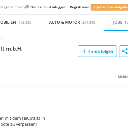
beitgeber:innen
Nachrichten
Einloggen
|
Registrieren
Jobanzeige aufgeb
OBILIEN
AUTO & MOTOR
JOBS
112.435
204.843
1
H.
ft m.b.H.
Firma folgen
Meld
en mit dem Hauptsitz in
bote zu verpassen!