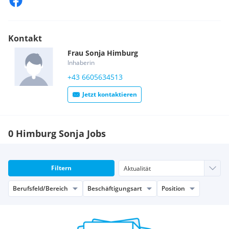
Einzelunterricht in der Kleingruppe
und die nettesten Chefs die man sich wünschen kann ;-)
Kontakt
Frau
Sonja
Himburg
Inhaberin
+43 6605634513
Jetzt kontaktieren
0 Himburg Sonja Jobs
Filtern
Berufsfeld/Bereich
Beschäftigungsart
Position