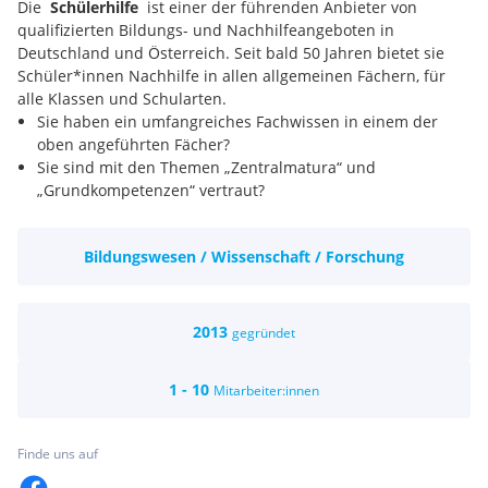
Die
Schülerhilfe
ist einer der führenden Anbieter von
qualifizierten Bildungs- und Nachhilfeangeboten in
Deutschland und Österreich. Seit bald 50 Jahren bietet sie
Schüler*innen Nachhilfe in allen allgemeinen Fächern, für
alle Klassen und Schularten.
Sie haben ein umfangreiches Fachwissen in einem der
oben angeführten Fächer?
Sie sind mit den Themen „Zentralmatura“ und
„Grundkompetenzen“ vertraut?
Begriffe wie „MS“, „Standard und Standard-AHS“, „Neue
Oberstufe“ usw. sind dir nicht fremd?
Bildungswesen / Wissenschaft / Forschung
Sie möchten eine kleine Gruppe von Jugendlichen
motiviert begleiten und dabei Ihre pädagogischen
Fähigkeiten einsetzen?
Ihren Unterricht möchten Sie selbst gestalten, aber die
2013
gegründet
Vorteile eines organisierten Umfeldes nutzen?
dann sind Sie bei uns richtig!
1 - 10
Mitarbeiter:innen
Es erwartet Sie;
ein engagiertes und nettes Team
Kurszeiten, welche sich für Sie vereinbaren lassen
Finde uns auf
helle und freundliche Räumlichkeiten
ausreichend Lehrbehelfe vor Ort