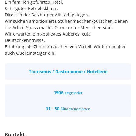
Ein familien geführtes Hotel.
Sehr gutes Betriebsklima .
Direkt in der Salzburger Altstadt gelegen.
Wir suchen ambitionierte Stubenmädchen/burschen, denen
die Arbeit Spass macht. Gerne unter Menschen sind.
Wir erwarten ein gepflegtes Äußeres, gute
Deutschkenntnisse.
Erfahrung als Zimmermädchen von Vorteil. Wir lernen aber
auch Quereinsteiger ein.
Arbeitszeit von 9-15.30 Uhr (Pause 1/2 Stunde)
Wir bieten einen Vollzeitjob. 35 Stunden, 5 Tage Woche,
Tourismus / Gastronomie / Hotellerie
Bezahlung wie Vollzeit.
Brutto € 1580,-
1906
gegründet
11 - 50
Mitarbeiter:innen
Kontakt