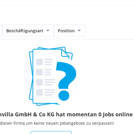
nplan gerne möglich.
unserer Mitarbeiter
 Wünschen. Es erwartet Sie
n, lustigen und
Beschäftigungsart
Position
ine Verstärkung unseres
 für 20 bis 40 Stunden an 3-
r Überzahlung.
nvilla GmbH & Co KG hat momentan 0 Jobs online
 dieser Firma um keine neuen Jobangebote zu verpassen!