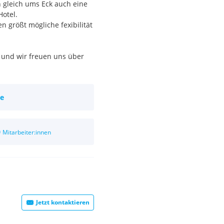
h gleich ums Eck auch eine
Hotel.
 größt mögliche fexibilität
n und wir freuen uns über
enfreundliches und -
ie
0
Mitarbeiter:innen
Jetzt kontaktieren
15:00 Uhr / 16:00 Uhr
 Uhr