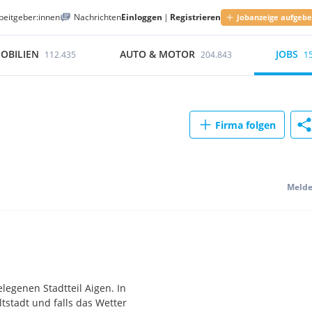
beitgeber:innen
Nachrichten
Einloggen
|
Registrieren
Jobanzeige aufgeb
OBILIEN
AUTO & MOTOR
JOBS
112.435
204.843
1
Firma folgen
Meld
legenen Stadtteil Aigen. In
tstadt und falls das Wetter