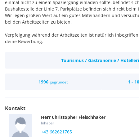
einmal nicht zu einem Spaziergang einladen sollte, befindet sic
Bushaltestelle der Linie 7. Parkplätze befinden sich direkt beim 
Wir legen großen Wert auf ein gutes Miteinandern und versuchen
bei den Arbeitszeiten zu bieten.
Verpfelgung während der Arbeitszeiten ist natürlich inbegriffe
deine Bewerbung.
Du verfügst über ein angenehmes und sicheres Auftreten, kund
orientiertes Denken? Dann bist du genau richtig bei uns.
Tourismus / Gastronomie / Hoteller
Kompetenzen/Aufgaben:
* Getränke-Service
* Mise en Place
1996
1 - 1
gegründet
* Tischdekoration
* Freizeitberatung
* Gästebetreuung
* MS Office Anwendungskenntnisse
Kontakt
* Fidelio Suite 8
Herr
Christopher
Fleischhaker
Arbeitszeiten:
Inhaber
Frühdienst: 5:30 Uhr bis 13:00 Uhr /14:00 Uhr oder 7:00 Uhr bis 
+43 662621765
Spätdienst: Beginn zwischen 13:00 Uhr und 16:00 Uhr bis 21:30