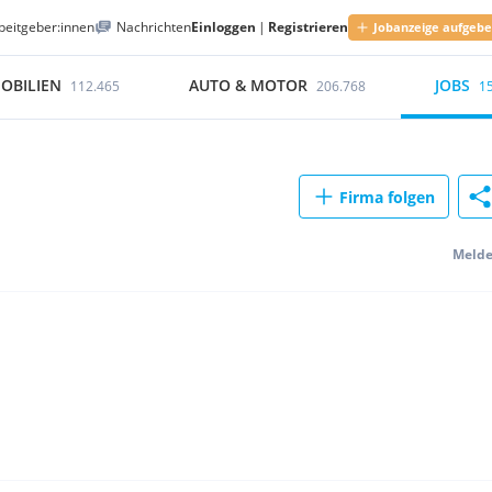
beitgeber:innen
Nachrichten
Einloggen
|
Registrieren
Jobanzeige aufgeb
OBILIEN
AUTO & MOTOR
JOBS
112.465
206.768
1
Firma folgen
Meld