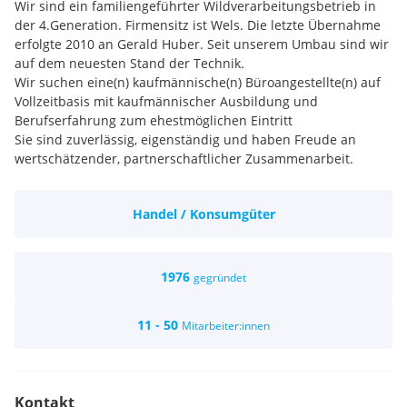
Wir sind ein familiengeführter Wildverarbeitungsbetrieb in
der 4.Generation. Firmensitz ist Wels. Die letzte Übernahme
erfolgte 2010 an Gerald Huber. Seit unserem Umbau sind wir
auf dem neuesten Stand der Technik.
Wir suchen eine(n) kaufmännische(n) Büroangestellte(n) auf
Vollzeitbasis mit kaufmännischer Ausbildung und
Berufserfahrung zum ehestmöglichen Eintritt
Sie sind zuverlässig, eigenständig und haben Freude an
wertschätzender, partnerschaftlicher Zusammenarbeit.
Ihr Aufgabengebiet umfasst sämtliche Büroarbeiten wie:
Kunden u Lieferantenbetreuung, Telefon, Wareneingangs-
Handel / Konsumgüter
und Ausgangsabrechnungen, Preiswartung usw.
Vielseitige Langzeitarbeitsstelle in Vollbeschäftigung
Leistungsgerechte Bezahlung, bei entsprechendem Einsatz
1976
gegründet
natürlich Überzahlung möglich
11 - 50
Mitarbeiter:innen
Kontakt