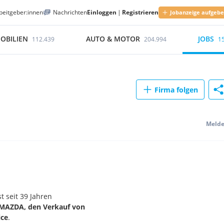
beitgeber:innen
Nachrichten
Einloggen
|
Registrieren
Jobanzeige aufgeb
OBILIEN
AUTO & MOTOR
JOBS
112.439
204.994
1
Firma folgen
Meld
t seit 39 Jahren
MAZDA, den Verkauf von
ice
.