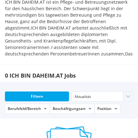
ICH BIN DAHEIM.AT ist ein Pflege- und Betreuungsnetzwerk
für den häuslichen Bereich. Der Schwerpunkt liegt in der
mehrstündigen bis tageweisen Betreuung und Pflege zu
Hause, ganz auf die Bedürfnisse der Betroffenen
abgestimmt.ICH BIN DAHEIM.AT arbeitet ausschließlich mit
deutschsprechenden ausgebildeten diplomierten
Gesundheits- und Krankenpflegefachkräften, mit Dipl.
SeniorentrainerInnen /-assistenten sowie mit
deutschsprechenden PersonenbetreuerInnen zusammen.Das
Einsatzgebiet erstreckt sich künftig über die gesamte
Steiermark. Der Aufbau erfolgt regionsweise.Alle im Netzwerk
tätigen Netzwerkpartner (DGKP, Dipl. SeniorentrainerInnen,
0 ICH BIN DAHEIM.AT Jobs
PersonenbetreuuerInnen) wählen ihre Einsatzzeiten und
Einsatzorte völlig frei.Die Tätigkeit im Netzwerk erfolgt für alle
im Netzwerk Tätigen auf freiberuflicher oder selbständiger
Filtern
Basis. Ein Dienstverhältnis besteht für keinen
Netzwerkpartner.Die gesamte Organisation,
Berufsfeld/Bereich
Beschäftigungsart
Position
Qualitätssicherung sowie Abrechnung erfolgt über die
Zentrale.