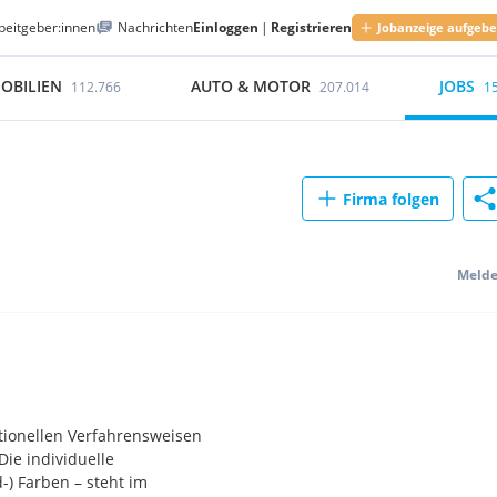
beitgeber:innen
Nachrichten
Einloggen
|
Registrieren
Jobanzeige aufgeb
OBILIEN
AUTO & MOTOR
JOBS
112.766
207.014
1
Firma folgen
Meld
itionellen Verfahrensweisen
ie individuelle
) Farben – steht im