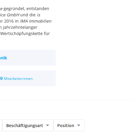
ce
gegründet, entstanden
vice GmbH
und die
is
hr 2016 in
IMA Immobilien
n jahrzehntelanger
Wertschöpfungskette für
hnik
00
Mitarbeiter:innen
Beschäftigungsart
Position