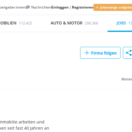
beitgeber:innen
Nachrichten
Einloggen
|
Registrieren
Jobanzeige aufgeb
OBILIEN
AUTO & MOTOR
JOBS
112.425
206.366
1
Firma folgen
Meld
mmobilie arbeiten und
en seit fast 40 Jahren an