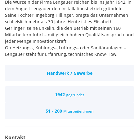
Die Wurzeln der Firma Lengauer reichen bis ins Jahr 1942, in
dem August Lengauer den Installationsbetrieb gründete.
Seine Tochter, Ingeborg Hillinger, prägte das Unternehmen
schließlich mehr als 30 Jahre. Heute ist es Elisabeth
Gerlinger, seine Enkelin, die den Betrieb mit seinen 160
Mitarbeitern führt – mit gleich hohem Qualitätsanspruch und
jeder Menge Innovationskraft.
Ob Heizungs-, Kühlungs-, Lüftungs- oder Sanitäranlagen –
Lengauer steht für Erfahrung, technisches Know-How,
kompetente Betreuung, absolute Termintreue und ein gutes
Preis-Leistungs-Verhältnis. Das alles macht den
Handwerk / Gewerbe
Familienbetrieb aus - vom ersten Kundengespräch bis zur
Inbetriebnahme der Anlagen und weit darüber hinaus. Denn
die Firma Lengauer bietet auch Wartung und Service –
sowohl für eigene als auch für Anlagen von Fremdanbietern.
1942
gegründet
Durch den Einsatz hochwertiger Materialien, den engen
Kontakt mit Sachverständigen und Ziviltechnikern und die
51 - 200
Mitarbeiter:innen
genaue Dokumentation unserer Arbeit garantieren wir Ihnen
das bestmögliche Ergebnis und maximale Zufriedenheit.
Normgerecht und technisch optimiert - der Name Lengauer
steht für höchste Ausführungsqualität und kurze
Kontakt
Reaktionszeiten, und das sogar bei Sonderwünschen und