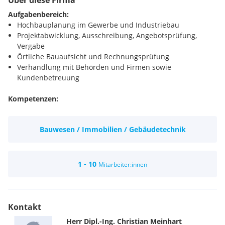
Über diese Firma
Aufgabenbereich:
Hochbauplanung im Gewerbe und Industriebau
Projektabwicklung, Ausschreibung, Angebotsprüfung,
Vergabe
Örtliche Bauaufsicht und Rechnungsprüfung
Verhandlung mit Behörden und Firmen sowie
Kundenbetreuung
Kompetenzen:
abgeschlossene bautechnische Ausbildung (vorzugsweise
HTL/FH)
Bauwesen / Immobilien / Gebäudetechnik
mehrjährige Berufserfahrung in einer vergleichbaren
Position von Vorteil
umfassende EDV-Kenntnisse (Office, CAD, LBH/ABK)
Kenntnisse einschlägiger Normen und Richtlinien
1 - 10
Mitarbeiter:innen
selbständiger, verantwortungsbewusster und organisierter
Arbeitsstil
freundliche und zuverlässige Persönlichkeit, Teamfähigkeit
Führerschein B
Kontakt
interessantes und abwechslungsreiches Aufgabengebiet
Herr
Dipl.-Ing.
Christian
Meinhart