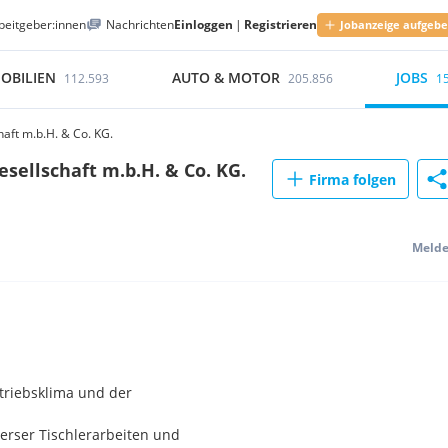
beitgeber:innen
Nachrichten
Einloggen
|
Registrieren
Jobanzeige aufgeb
OBILIEN
AUTO & MOTOR
JOBS
112.593
205.856
1
aft m.b.H. & Co. KG.
sellschaft m.b.H. & Co. KG.
Firma folgen
Meld
triebsklima und der
erser Tischlerarbeiten und