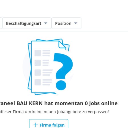
cherheit hat immer Vorrang!
)
Beschäftigungsart
Position
egt bei
€ 3.000,00 pro
Monat
Qualifikation und
.
n:
-Paneel BAU KERN hat momentan 0 Jobs online
 dieser Firma um keine neuen Jobangebote zu verpassen!
Firma folgen