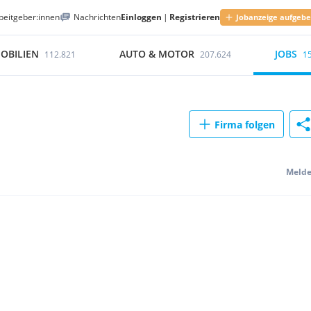
beitgeber:innen
Nachrichten
Einloggen
|
Registrieren
Jobanzeige aufgeb
OBILIEN
AUTO & MOTOR
JOBS
112.821
207.624
1
Firma folgen
Meld