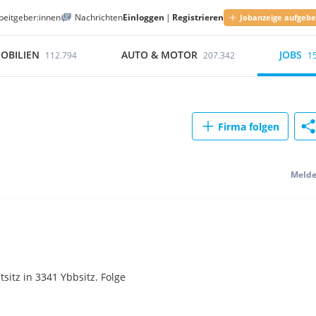
beitgeber:innen
Nachrichten
Einloggen
|
Registrieren
Jobanzeige aufgeb
OBILIEN
AUTO & MOTOR
JOBS
112.794
207.342
1
Firma folgen
Meld
sitz in 3341 Ybbsitz. Folge