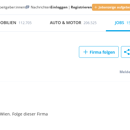
beitgeber:innen
Nachrichten
Einloggen
|
Registrieren
Jobanzeige aufgeb
OBILIEN
AUTO & MOTOR
JOBS
112.705
206.525
1
Firma folgen
Meld
Wien. Folge dieser Firma