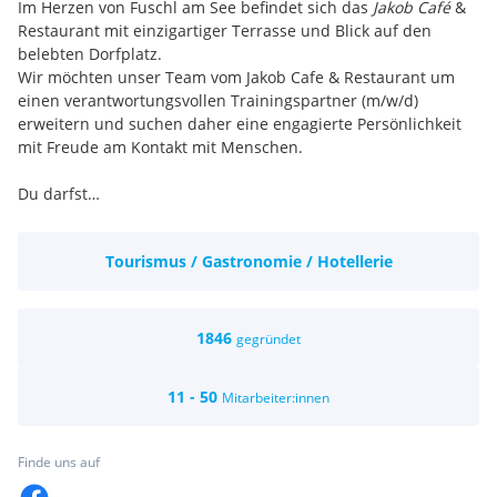
Im Herzen von Fuschl am See befindet sich das
Jakob Café
&
Restaurant mit einzigartiger Terrasse und Blick auf den
belebten Dorfplatz.
Wir möchten unser Team vom Jakob Cafe & Restaurant um
einen verantwortungsvollen Trainingspartner (m/w/d)
erweitern und suchen daher eine engagierte Persönlichkeit
mit Freude am Kontakt mit Menschen.
Du darfst…
• Gäste im Lokal und auf der Terrasse bedienen und
kassieren
Tourismus / Gastronomie / Hotellerie
• deine Getränke- und Essensempfehlungen an unsere Gäste
weitergeben
• deine Station selbständig organisieren
• deine Kollegen*innen im Restaurant bestmöglich
1846
gegründet
unterstützen
Du bekommst…
11 - 50
Mitarbeiter:innen
• eine 6-Tagewoche (auch mehr oder weniger möglich)
• EUR 2670,00 nach Kollektivvertrag mit Bereitschaft zur
Überzahlung
Finde uns auf
• 13. und 14. Monatsgehalt
• Freie Verpflegung an 7 Tagen die Woche