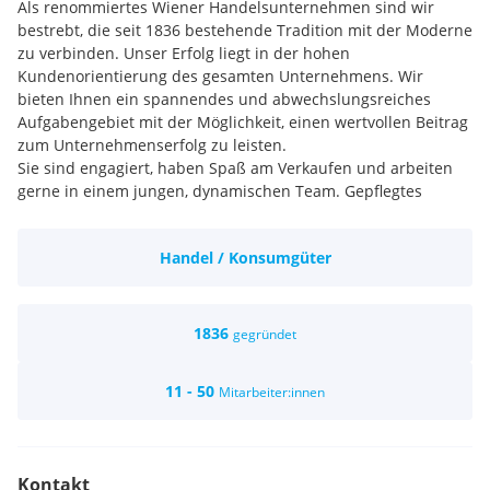
Als renommiertes Wiener Handelsunternehmen sind wir
bestrebt, die seit 1836 bestehende Tradition mit der Moderne
zu verbinden. Unser Erfolg liegt in der hohen
Kundenorientierung des gesamten Unternehmens. Wir
bieten Ihnen ein spannendes und abwechslungsreiches
Aufgabengebiet mit der Möglichkeit, einen wertvollen Beitrag
zum Unternehmenserfolg zu leisten.
Sie sind engagiert, haben Spaß am Verkaufen und arbeiten
gerne in einem jungen, dynamischen Team. Gepflegtes
Aussehen und sehr gute Sprachkenntnisse in Deutsch
werden vorausgesetzt. Gute Englischkenntnisse oder andere
Handel / Konsumgüter
Fremdsprachen sind von Vorteil.
Selbstständiges Arbeiten und ein freundliches, offenes sowie
höfliches Auftreten sind für uns selbstverständlich. Wenn Sie
noch zuverlässig, ehrlich und belastbar sind, sind Sie bei uns
1836
gegründet
genau richtig!
Wir bieten Ihnen einen abwechslungsreichen Job in einem
11 - 50
Mitarbeiter:innen
jungen, dynamischen Team in Wien. Unser Kundenstock
besteht aus gut situierten Österreichern und Ausländern,
Touristen sowie langjährigen Stammkunden.
Kontakt