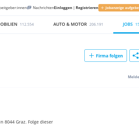
beitgeber:innen
Nachrichten
Einloggen
|
Registrieren
Jobanzeige aufgeb
OBILIEN
AUTO & MOTOR
JOBS
112.554
206.191
1
Firma folgen
Meld
n 8044 Graz. Folge dieser