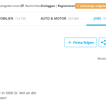
beitgeber:innen
Nachrichten
Einloggen
|
Registrieren
Jobanzeige aufgeb
OBILIEN
AUTO & MOTOR
JOBS
112.759
207.000
1
Firma folgen
Meld
n 9300 St. Veit an der
sen!