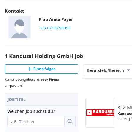
Kontakt
Frau
Anita
Payer
+43 6763798051
1 Kandussi Holding GmbH Job
Firma folgen
Berufsfeld/Bereich
Keine Jobangebote
dieser Firma
verpassen!
JOBTITEL
KFZ-M
Welchen Job suchst du?
Kanduss
03.08. |