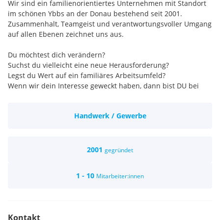
Wir sind ein familienorientiertes Unternehmen mit Standort
im schönen Ybbs an der Donau bestehend seit 2001.
Zusammenhalt, Teamgeist und verantwortungsvoller Umgang
auf allen Ebenen zeichnet uns aus.
Du möchtest dich verändern?
Suchst du vielleicht eine neue Herausforderung?
Legst du Wert auf ein familiäres Arbeitsumfeld?
Wenn wir dein Interesse geweckt haben, dann bist DU bei
uns genau richtig!
Handwerk / Gewerbe
WIR FREUEN UNS AUF DEINE BEWERBUNG
Oder sprich uns einfach im Geschäft an!
2001
gegründet
1 - 10
Mitarbeiter:innen
Kontakt