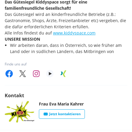
Das Gütesiegel Kiddyspace sorgt für eine
familienfreundliche Gesellschaft!
Das Gütesiegel wird an kinderfreundliche Betriebe (z.B.:
Gastronomie, Shops, Ärzte, Freizeitanbieter etc) vergeben, die
die dafür erforderlichen Kriterien erfüllen.
Alle Infos findest du auf
www.kiddyspace.com
UNSERE MISSION
Wir arbeiten daran, dass in Österreich, so wie früher am
Land oder in südlichen Ländern, das Mitbringen von
Kindern selbstverständlich möglich ist und Familien, auch
mit ihren Kindern, überall Herzlich willkommen sind.
Finde uns auf
Wir arbeiten daran, dass Kinder in unserem Alltag wieder
präsenter werden und dadurch unsere Gesellschaft
bereichert wird, denn sie bringen eine wunderbare
Energie und Lebensfreude.
Wir arbeiten daran, dass mehr Akzeptanz gegenüber den
Kontakt
Bedürfnissen von Familien mit Kindern passiert und Eltern
Frau
Eva Maria
Kahrer
mit Kindern mehr Anerkennung in der Gesellschaft
erfahren.
Jetzt kontaktieren
Wir arbeiten daran, dass Familien, auch mit ihren Kindern,
wieder mehr in das Gesellschaftsleben integriert sind,
anstatt zu Hause zu sitzen oder auf Spielplätze oder