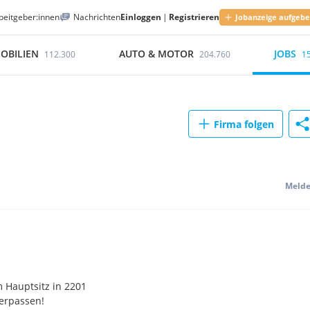
beitgeber:innen
Nachrichten
Einloggen
|
Registrieren
Jobanzeige aufgeb
OBILIEN
AUTO & MOTOR
JOBS
112.300
204.760
1
Firma folgen
Meld
 Hauptsitz in 2201
verpassen!