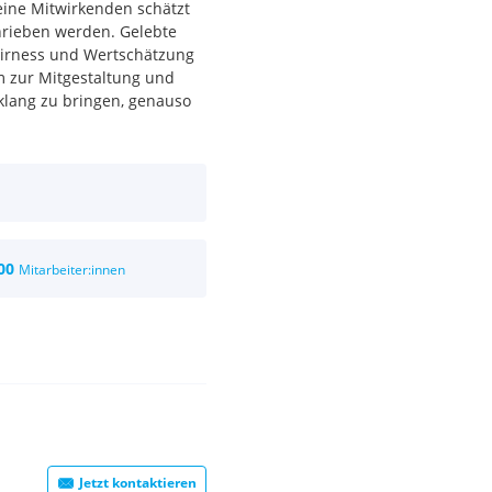
seine Mitwirkenden schätzt
hrieben werden. Gelebte
airness und Wertschätzung
m zur Mitgestaltung und
klang zu bringen, genauso
00
Mitarbeiter:innen
Jetzt kontaktieren