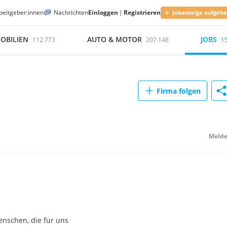
beitgeber:innen
Nachrichten
Einloggen
|
Registrieren
Jobanzeige aufgeb
OBILIEN
AUTO & MOTOR
JOBS
112.773
207.148
1
Firma folgen
Meld
Menschen, die für uns