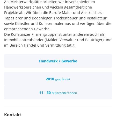
Als Meisterwerkstätte arbeiten wir in verschiedenen
Handwerksbereichen und wickeln gesamtheitliche
Projekte ab. Wir üben die Berufe Maler und Anstreicher,
Tapezierer und Bodenleger, Trockenbauer und Installateur
sowie Künstler und Kulissenmaler aus und verfügen über die
entsprechenden Gewerbe.
Die Konstanzer Firmengruppe ist unter anderem auch als
Immobilientreuhänder (Makler, Verwalter und Bauträger) und
im Bereich Handel und Vermittlung tätig.
Gesucht werden Facharbeiter mit mindestens 3 jähriger
Berufserfahrung und Baustellenleiter für alle
Handwerk / Gewerbe
Unternehmensbereiche.
Leistungsoriendierte Bezahlung und abwechslungsreiche
Tätigkeiten zeichnen unser Unternhmen aus.
2010
gegründet
11 - 50
Mitarbeiter:innen
Kontakt