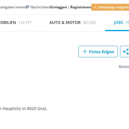
beitgeber:innen
Nachrichten
Einloggen
|
Registrieren
Jobanzeige aufgeb
OBILIEN
AUTO & MOTOR
JOBS
112.777
207.255
1
Firma folgen
Meld
Hauptsitz in 8020 Graz.