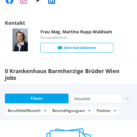
Mentoring Programm
Betriebliche Gesundheitsförderung mit vielen
Fitnessaktivitäten
Kontakt
DEINE KARRIEREWEGE
Frau
Mag.
Martina
Rupp-Waldsam
Für die Pflege bieten wir eine Vielzahl an Fort- und
Personalleiterin
Weiterbildungsmöglichkeiten an. Unter anderem auch ein
internes Fortbildungsprogramm, welches jedes Jahr neu
Jetzt kontaktieren
zusammengestellt wird und sich an den Bedürfnissen und
Wünschen des Personals orientiert.
0 Krankenhaus Barmherzige Brüder Wien
Jobs
Filtern
Berufsfeld/Bereich
Beschäftigungsart
Position