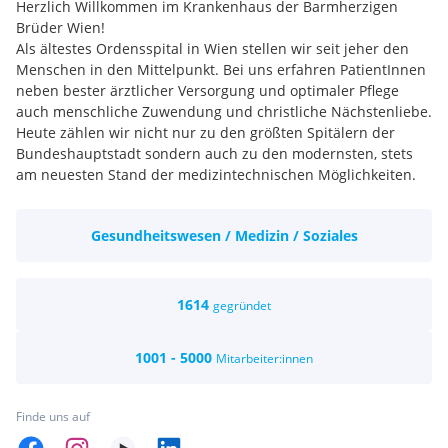
Herzlich Willkommen im Krankenhaus der Barmherzigen
Brüder Wien!
Als ältestes Ordensspital in Wien stellen wir seit jeher den
Menschen in den Mittelpunkt. Bei uns erfahren PatientInnen
neben bester ärztlicher Versorgung und optimaler Pflege
auch menschliche Zuwendung und christliche Nächstenliebe.
Heute zählen wir nicht nur zu den größten Spitälern der
Bundeshauptstadt sondern auch zu den modernsten, stets
am neuesten Stand der medizintechnischen Möglichkeiten.
WARUM SOLL ICH AUSGERECHNET BEI DEN BRÜDERN
ARBEITEN?
Gesundheitswesen / Medizin / Soziales
Bei uns schätzen wir die Arbeit unserer Mitarbeiter*innen.
Sie sind ein wichtiger Teil vom Ganzen.
WELCHE VORTEILE HABE ICH?
Unser Krankenhaus bietet seinen Mitarbeiter*innen viele
1614
gegründet
Angebote und Vorteile, zum Beispiel für die Bereiche Sport
und Gesundheit, Bildung sowie Beruf und Familie.
1001 - 5000
Mitarbeiter:innen
Wertschätzung und Unterstützung bei der täglichen Arbeit
Wegweisendes Arbeiten auf dem neuesten Stand der
Technik
Finde uns auf
Fort- und Weiterbildungen in allen Fachbereichen
Vereinbarkeit von Beruf und Familie