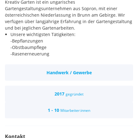
Kreativ Garten ist ein ungarisches
Gartengestaltungsunternehmen aus Sopron, mit einer
österreichischen Niederlassung in Brunn am Gebirge. Wir
verfügen über langjährige Erfahrung in der Gartengestaltung
und bei jeglichen Gartenarbeiten.
Unsere wichtigsten Tätigkeiten:
-Bepflanzungen
-Obstbaumpflege
-Rasenerneuerung
-Rollrasenlegung
-Installation von automatischen
Handwerk / Gewerbe
Bewässerungsanlagen/Tropfanlagen
-Gestaltung von Wegen, Plätzen und Gebäuden
-Terassenbau aus tropischem Holz oder WPC
Wir sind spezialisiert auf die Montage von Sonnensegeln,
2017
gegründet
einer modernen Art von Beschattung für Terassen,
Spielplätze, Wasserbecken etc.
1 - 10
Mitarbeiter:innen
Kontakt