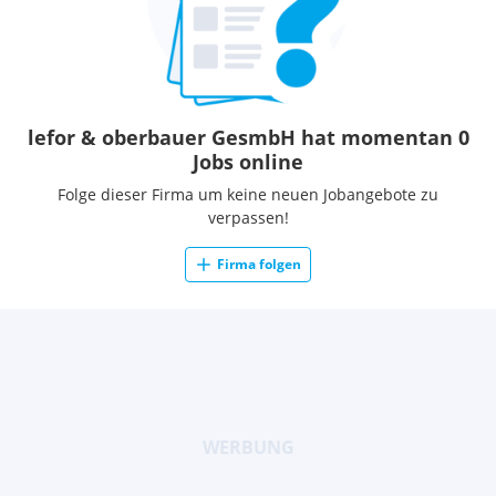
und Qualifikation.
Bitte um Deine aussagekräftigen Unterlagen an:
Lefor Oberbauer GesmbH / Roswitha Hubner / Mitglied der
Geschäftsleitung / hubner@leforoberbauer.at
lefor & oberbauer GesmbH hat momentan 0
Jobs online
Folge dieser Firma um keine neuen Jobangebote zu
verpassen!
Firma folgen