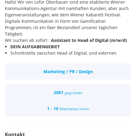
Hallo! Wir von Lefor Oberbauer sind eine etablierte Wiener
Kommunikations-Agentur mit namhaften Kunden, aber auch
Eigenveranstaltungen, wie dem Wiener Kabarett Festival.
Digitale Kommunikation in Form von Gamification
Programmen, ist ein fixer Bestandteil unserer täglichen
Tätigkeit.
Wir suchen ab sofort :
Assistant to Head of Digital (m/w/d)
DEIN AUFGABENGEBIET
Schnittstelle zwischen Head of Digital, und externen
Produktionspartnern
(Werbepartnern, Digitalagenturen, Druckereien etc.)
Marketing / PR / Design
Projektmanagement: Projektbegleitung und Koordination
bis zur erfolgreichen Umsetzung
(organisatorische und inhaltliche Betreuung, Content
Management)
2001
gegründet
Zeitplan Überwachung
DEIN ANFORDERUNGSPROFIL
1 - 10
Mitarbeiter:innen
Abgeschlossene höhere Schule oder Bachelor Studium
Schwerpunkt Management/Digital,
Marketing/Kommunikation oder
Medienmanagement/Eventmanagement
Kontakt
Hohes Maß an Eigenverantwortung und Engagement