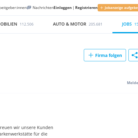
beitgeber:innen
Nachrichten
Einloggen
|
Registrieren
Jobanzeige aufgeb
OBILIEN
AUTO & MOTOR
JOBS
112.506
205.681
1
Firma folgen
Meld
betreuen wir unsere Kunden
arkenwerkstätte für die